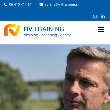
06 410 414 61
roland@rvtraining.nl

